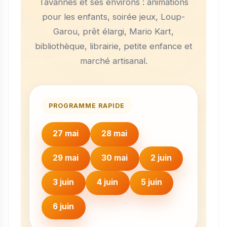
Tavannes et ses environs : animations
pour les enfants, soirée jeux, Loup-
Garou, prêt élargi, Mario Kart,
bibliothèque, librairie, petite enfance et
marché artisanal.
PROGRAMME RAPIDE
27 mai
28 mai
29 mai
30 mai
2 juin
3 juin
4 juin
5 juin
6 juin