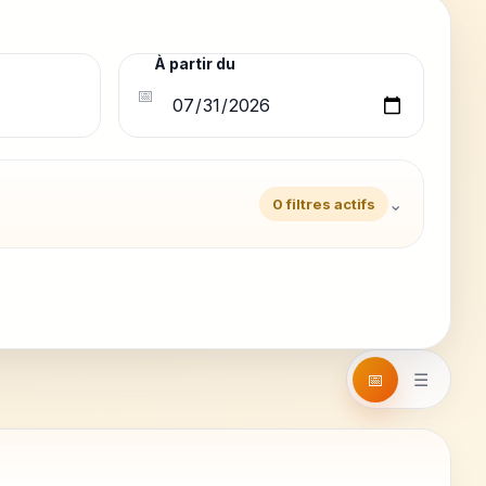
À partir du
📅
⌄
0 filtres actifs
📅
☰