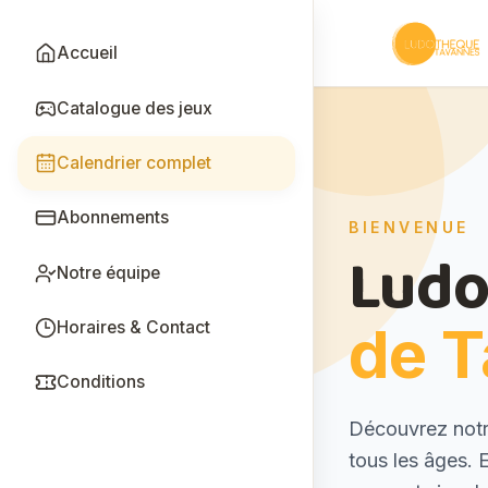
Aller au contenu principal
Menu
Accueil
Ludothèque
Hero
Catalogue des jeux
Calendrier complet
Abonnements
BIENVENUE
Ludo
Notre équipe
de 
Horaires & Contact
Conditions
Description
Découvrez notre
tous les âges. 