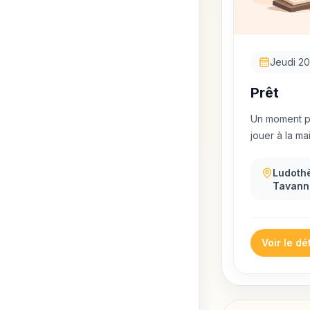
Jeudi 20
Prêt
Un moment po
jouer à la ma
Ludoth
Tavann
Voir le dét