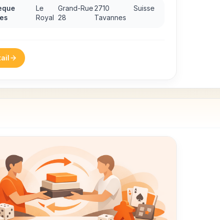
èque
Le
Grand-Rue
2710
Suisse
es
Royal
28
Tavannes
ail