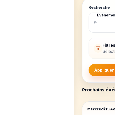
Recherche
Événeme
🔎
Filtr
Sélect
Appliquer
Prochains év
Mercredi 19 A