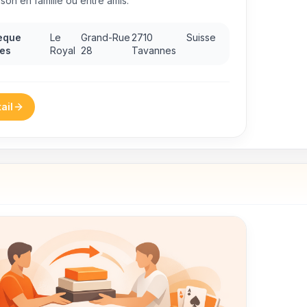
ison en famille ou entre amis.
èque
Le
Grand-Rue
2710
Suisse
es
Royal
28
Tavannes
ail