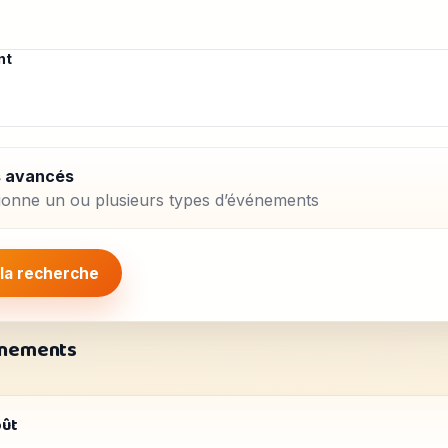
nt
es avancés
ionne un ou plusieurs types d’événements
 la recherche
énements
oût